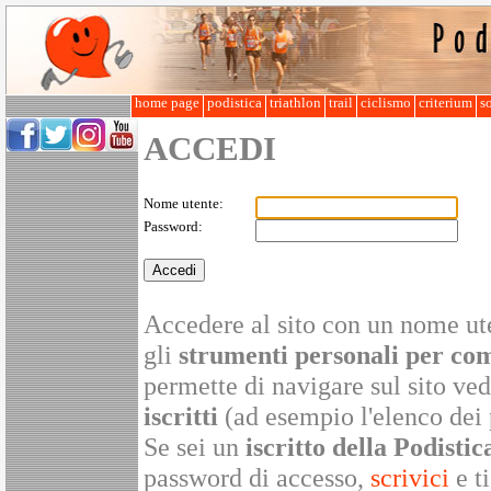
home page
podistica
triathlon
trail
ciclismo
criterium
so
ACCEDI
Nome utente:
Password:
Accedere al sito con un nome ute
gli
strumenti personali per co
permette di navigare sul sito v
iscritti
(ad esempio l'elenco dei 
Se sei un
iscritto della Podistic
password di accesso,
scrivici
e ti