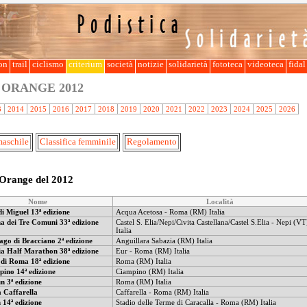
lon
trail
ciclismo
criterium
società
notizie
solidarietà
fototeca
videoteca
fida
P ORANGE
2012
3
2014
2015
2016
2017
2018
2019
2020
2021
2022
2023
2024
2025
2026
maschile
Classifica femminile
Regolamento
 Orange del 2012
Nome
Località
i Miguel 13ª edizione
Acqua Acetosa - Roma (RM) Italia
a dei Tre Comuni 33ª edizione
Castel S. Elia/Nepi/Civita Castellana/Castel S.Elia - Nepi (VT
Italia
ago di Bracciano 2ª edizione
Anguillara Sabazia (RM) Italia
a Half Marathon 38ª edizione
Eur - Roma (RM) Italia
di Roma 18ª edizione
Roma (RM) Italia
ino 14ª edizione
Ciampino (RM) Italia
 3ª edizione
Roma (RM) Italia
a Caffarella
Caffarella - Roma (RM) Italia
14ª edizione
Stadio delle Terme di Caracalla - Roma (RM) Italia