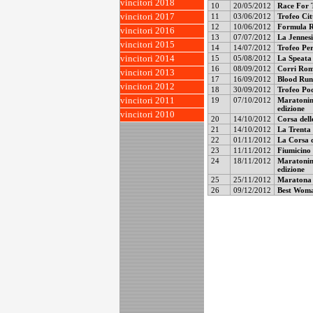
vincitori 2018
10
20/05/2012
Race For T
11
03/06/2012
Trofeo Cit
vincitori 2017
12
10/06/2012
Formula R
vincitori 2016
13
07/07/2012
La Jennesi
vincitori 2015
14
14/07/2012
Trofeo Per
15
05/08/2012
La Speata 
vincitori 2014
16
08/09/2012
Corri Rom
vincitori 2013
17
16/09/2012
Blood Runn
vincitori 2012
18
30/09/2012
Trofeo Pod
19
07/10/2012
Maratonina
vincitori 2011
edizione
vincitori 2010
20
14/10/2012
Corsa delle
21
14/10/2012
La Trenta 
22
01/11/2012
La Corsa d
23
11/11/2012
Fiumicino
24
18/11/2012
Maratonin
edizione
25
25/11/2012
Maratona d
26
09/12/2012
Best Woma