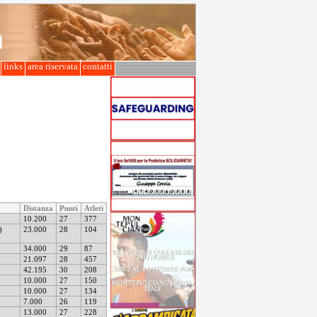
l
links
area riservata
contatti
Distanza
Punti
Atleti
10.200
27
377
)
23.000
28
104
34.000
29
87
21.097
28
457
42.195
30
208
10.000
27
150
10.000
27
134
7.000
26
119
13.000
27
228