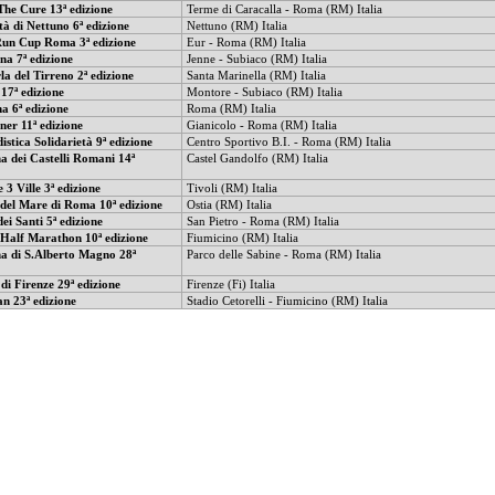
he Cure 13ª edizione
Terme di Caracalla - Roma (RM) Italia
tà di Nettuno 6ª edizione
Nettuno (RM) Italia
un Cup Roma 3ª edizione
Eur - Roma (RM) Italia
na 7ª edizione
Jenne - Subiaco (RM) Italia
la del Tirreno 2ª edizione
Santa Marinella (RM) Italia
17ª edizione
Montore - Subiaco (RM) Italia
a 6ª edizione
Roma (RM) Italia
er 11ª edizione
Gianicolo - Roma (RM) Italia
istica Solidarietà 9ª edizione
Centro Sportivo B.I. - Roma (RM) Italia
 dei Castelli Romani 14ª
Castel Gandolfo (RM) Italia
 3 Ville 3ª edizione
Tivoli (RM) Italia
del Mare di Roma 10ª edizione
Ostia (RM) Italia
ei Santi 5ª edizione
San Pietro - Roma (RM) Italia
 Half Marathon 10ª edizione
Fiumicino (RM) Italia
a di S.Alberto Magno 28ª
Parco delle Sabine - Roma (RM) Italia
i Firenze 29ª edizione
Firenze (Fi) Italia
n 23ª edizione
Stadio Cetorelli - Fiumicino (RM) Italia