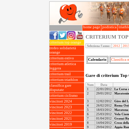
home page
podistica
triath
CRITERIUM TO
criterium top orange
Seleziona l'anno:
2012
201
trofeo solidarietà
orange
criterium estivo
Calendario
Classifica 
criterium atletica
leggera
criterium trail
Gare di criterium Top
criterium triathlon
Num
Data
classifica gare
1
22/01/2012
La Corsa d
disputate
2
29/01/2012
Maratonin
criterium ciclismo
3
12/02/2012
Giro del L
vincitori 2024
4
26/02/2012
Roma Osti
vincitori 2023
5
18/03/2012
Maratona 
vincitori 2022
6
25/03/2012
Vola Ciamp
7
01/04/2012
Granai Run
vincitori 2021
8
14/04/2012
Cross dell
vincitori 2019
9
29/04/2012
Appia Run 