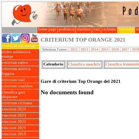
home page
podistica
triathlon
trail
ciclismo
criterium
so
CRITERIUM TOP ORANGE
2021
criterium top orange
Seleziona l'anno:
2012
2013
2014
2015
2016
2017
201
trofeo solidarietà
orange
criterium estivo
Calendario
Classifica maschile
Classifica femminil
criterium atletica
leggera
criterium trail
Gare di criterium Top Orange del 2021
criterium triathlon
No documents found
classifica gare
disputate
criterium ciclismo
vincitori 2024
vincitori 2023
vincitori 2022
vincitori 2021
vincitori 2019